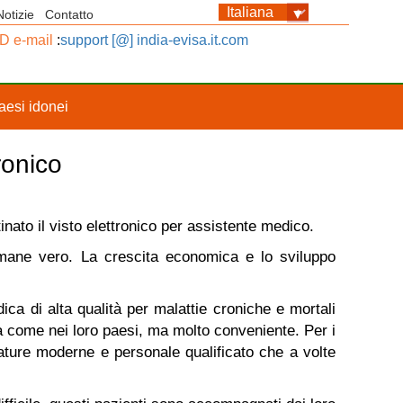
Notizie
Contatto
ID e-mail
:
support [@] india-evisa.it.com
aesi idonei
ronico
inato il visto elettronico per assistente medico.
rimane vero. La crescita economica e lo sviluppo
edica di alta qualità per malattie croniche e mortali
ità come nei loro paesi, ma molto conveniente. Per i
zzature moderne e personale qualificato che a volte