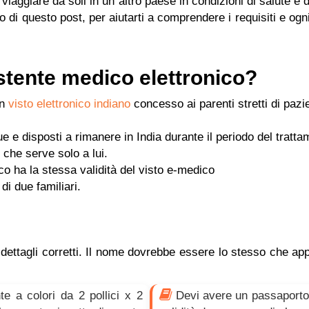
viaggiare da soli in un altro paese in condizioni di salute è d
 di questo post, per aiutarti a comprendere i requisiti e ogn
istente medico elettronico?
un
visto elettronico indiano
concesso ai parenti stretti di pazie
e e disposti a rimanere in India durante il periodo del tratta
 che serve solo a lui.
co ha la stessa validità del visto e-medico
i due familiari.
 dettagli corretti. Il nome dovrebbe essere lo stesso che ap
te a colori da 2 pollici x 2
Devi avere un passaporto v