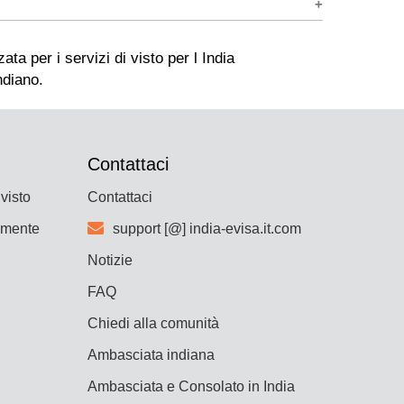
o domanda prima di inviare il modulo.
richiederne uno nuovo con la stessa tariffa di
re i 3 MB.
ta del richiedente. L'immigrazione suggerisce di
bbre gialla. Possono fare clic sul collegamento
20Endemic%20Countries%20by%20WHO_0.pdf
Contattaci
 visto
Contattaci
lmente
support [@] india-evisa.it.com
Notizie
FAQ
Chiedi alla comunità
Ambasciata indiana
Ambasciata e Consolato in India