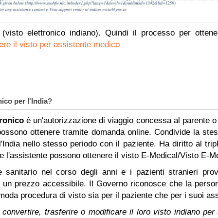
(visto elettronico indiano). Quindi il processo per otte
dere il visto per assistente medico
nico per l'India?
tronico
è un'autorizzazione di viaggio concessa al parente o 
ossono ottenere tramite domanda online. Condivide la stess
l'India nello stesso periodo con il paziente. Ha diritto al 
che l'assistente possono ottenere il visto E-Medical/Visto E-M
re sanitario nel corso degli anni e i pazienti stranieri pro
tà a un prezzo accessibile. Il Governo riconosce che la pers
da procedura di visto sia per il paziente che per i suoi ass
i convertire, trasferire o modificare il loro visto indiano pe