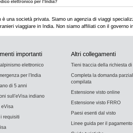
ico elettronico per l'India?
ente medico elettronico devono esaminare attentamente la lor
mente sufficienti durante il loro soggiorno nel paese.
invio può portare a una voce non valida. Il sistema potrebbe 
etto su sfondo bianco. La dimensione del file non deve supera
ni lavorativi per notificare il risultato nell'e-mail registra
l tempo e controllare l’elenco dei paesi che richiedono la fe
la richiesta e il volo programmato per evitare discrepanze.
s/default/files/Updated%20List%20of%20Yellow%20Fever%
ione del visto per assistente medico elettronico indiano
sto medico elettronico indiano:
menti importanti
Altri collegamenti
a del visto medico elettronico indiano
 alpinismo elettronico
Tieni traccia della richiesta di
mergenza per l'India
Completa la domanda parzia
compilata
iano di 5 anni
Estensione visto online
oni sull'eVisa indiano
Estensione visto FRRO
a eVisa
Paesi esenti dal visto
i requisiti
Linee guida per il pagamento
Visa