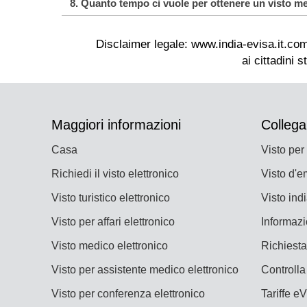
8. Quanto tempo ci vuole per ottenere un visto med
richiedenti del visto indiano per assist
II. I candidati devono essere finanziaria
Qualsiasi errore autoidentificato dopo l'
III. Due fotografie recenti 2X2 dell'add
Potrebbero essere necessari due o tre gior
elaborazione.
IV. I richiedenti dovrebbero prendersi de
concedere qualche giorno di margine tra 
seguente: https://mohfw.gov.in/site
V. Pagamento della tariffa per l'elaboraz
VI. Dettagli del principale titolare del vi
Nome
Maggiori informazioni
Collega
Numero di passaporto
Numero del visto o ID della domand
Casa
Visto per
Data di nascita
Nazionalità
Richiedi il visto elettronico
Visto d'e
Visto turistico elettronico
Visto ind
Visto per affari elettronico
Informazi
Visto medico elettronico
Richiest
Visto per assistente medico elettronico
Controlla 
Visto per conferenza elettronico
Tariffe e