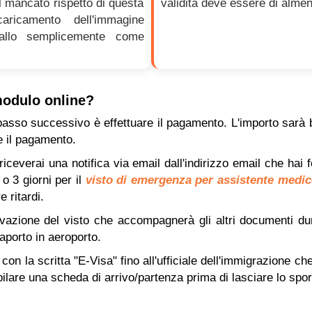
Il mancato rispetto di questa
validità deve essere di almen
ricamento dell'immagine
fallo semplicemente come
modulo online?
l passo successivo è effettuare il pagamento. L'importo sarà b
re il pagamento.
iceverai una notifica via email dall'indirizzo email che hai f
 o 3 giorni per il
visto di emergenza per assistente medic
 ritardi.
ovazione del visto che accompagnerà gli altri documenti du
aporto in aeroporto.
o con la scritta "E-Visa" fino all'ufficiale dell'immigrazione ch
pilare una scheda di arrivo/partenza prima di lasciare lo spo