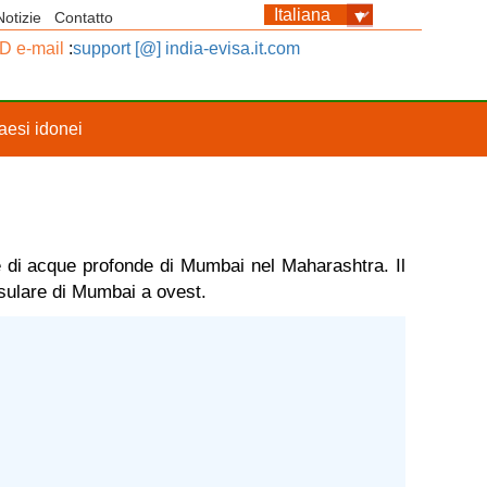
Notizie
Contatto
ID e-mail
:
support [@] india-evisa.it.com
aesi idonei
le di acque profonde di Mumbai nel Maharashtra. Il
insulare di Mumbai a ovest.