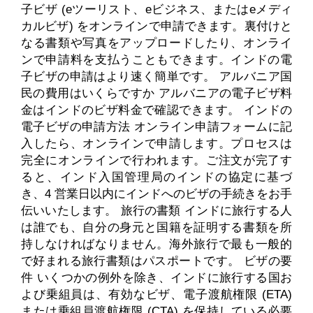
子ビザ (eツーリスト、eビジネス、またはeメディ
カルビザ) をオンラインで申請できます。裏付けと
なる書類や写真をアップロードしたり、オンライ
ンで申請料を支払うこともできます。インドの電
子ビザの申請はより速く簡単です。 アルバニア国
民の費用はいくらですか アルバニアの電子ビザ料
金はインドのビザ料金で確認できます。 インドの
電子ビザの申請方法 オンライン申請フォームに記
入したら、オンラインで申請します。プロセスは
完全にオンラインで行われます。ご注文が完了す
ると、インド入国管理局のインドの協定に基づ
き、4 営業日以内にインドへのビザの手続きをお手
伝いいたします。 旅行の書類 インドに旅行する人
は誰でも、自分の身元と国籍を証明する書類を所
持しなければなりません。海外旅行で最も一般的
で好まれる旅行書類はパスポートです。 ビザの要
件 いくつかの例外を除き、インドに旅行する国お
よび乗組員は、有効なビザ、電子渡航権限 (ETA)
または乗組員渡航権限 (CTA) を保持している必要