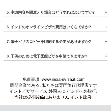
インドの医療電子ビザの場合は、治療を受けるイ
はい、未成年者を含むすべての資格のある国民は
ンドの病院からの手紙も提出する必要がありま
5. 申請内容を間違えた場合はどうすればよいですか?
インドの電子ビザを申請する必要があります。あ
す。ビジネス電子ビザ申請者は、インドのホスト
なたが親または保護者の場合は、お子様に代わっ
オンライン フォームを送信する前に、インドの電
企業の詳細が記載された名刺を添付する必要があ
て別の申請書を提出する必要があります。
6. インドのオンラインビザの費用はいくらですか?
子ビザ申請書に記載されているすべての情報を再
ります。
確認することが重要です。電子ビザの詳細とパス
インドの観光、商用、医療用電子ビザの費用は、
ポートまたは渡航書類に不一致がある場合、搭乗
7. 電子ビザのコピーを印刷する必要がありますか?
申請者の国籍によって異なります。電子ビザのオ
の遅延や、場合によってはインドへの入国拒否が
プションは、プロセス全体がオンラインで行われ
はい、申請者はインドの電子観光ビザ、電子医療
発生する可能性があります。
るため、最も費用対効果の高い方法です。
8. 子供のために電子医療ビザを申請できますか?
ビザ、または電子ビジネスビザのコピーを少なく
申請書の提出後に間違いを発見した場合は、でき
とも 1 部印刷する必要があります。この印刷され
はい、未成年者自身が患者であれば、インドの電
るだけ早く当社のカスタマーサービス部門にご連
たコピーをインドの入国港で提示する必要があり
子医療ビザを取得する資格があります。ただし、
絡ください。
ます。また、観光、ビジネス、または医療目的
メディカルアテンダント電子ビザは子供には利用
で、滞在中は常に電子ビザのコピーを携帯するこ
できません。
とをお勧めします。