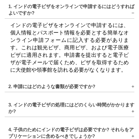
1. インドの電子ビザをオンラインで申請するにはどうすれば
よいですか?
インドの電子ビザをオンラインで申請するには、
個人情報とパスポート情報を必要とする簡単なオ
ンライン申請フォームに記入する必要がありま
す。これは観光ビザ、商用ビザ、および電子医療
ビザに適用されます。申請書を提出すると電子ビ
ザが電子メールで届くため、ビザを取得するため
に大使館や領事館を訪れる必要がなくなります。
2. 申請にはどのような書類が必要ですか?
インドの電子ビザの申請には、インドへの入国予
3. インドの電子ビザの処理にはどのくらい時間がかかります
定日から少なくとも 6 か月有効なパスポートが必
か?
要です。さらに、パスポートの経歴ページのカラ
ーコピーとパスポート風の写真を提出する必要が
インドの電子ビザの処理時間は通常 48 ～ 72 時間
あります。必要な追加書類は訪問の目的によって
4. 子供のためにインドの電子ビザは必要ですか? それらをア
です。ただし、場合によっては処理に最大 3 ～ 5
異なる場合があります。
プリケーションに含めるべきでしょうか?
日かかる場合があります。