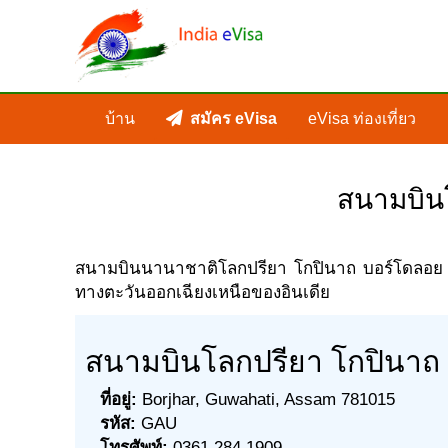
บ้าน
สมัคร eVisa
eVisa ท่องเที่ยว
สนามบินโ
สนามบินนานาชาติโลกปรียา โกปินาถ บอร์โดลอย หรื
ทางตะวันออกเฉียงเหนือของอินเดีย
สนามบินโลกปรียา โกปินาถ
ที่อยู่:
Borjhar, Guwahati, Assam 781015
รหัส:
GAU
โทรศัพท์:
0361 284 1909