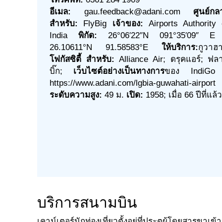
อีเมล:
gau.feedback@adani.com
ศูนย์กล
สำหรับ:
FlyBig
เจ้าของ:
Airports Authority 
India
พิกัด:
26°06′22″N 091°35′09″ E
26.10611°N 91.58583°E
ให้บริการ:
กูวาฮา
โฟกัสซิตี้ สำหรับ:
Alliance Air; ดรุคแอร์; ฟล
บิ๊ก;
เว็บไซต์อย่างเป็นทางการ
ของ IndiGo
https://www.adani.com/lgbia-guwahati-airport
ระดับความสูง:
49 ม.
เปิด:
1958; เมื่อ 66 ปีที่แล้ว
บริการสนามบิน
เคาน์เตอร์นักท่องเที่ยวตั้งอยู่ที่ประตูผู้โดยสารข