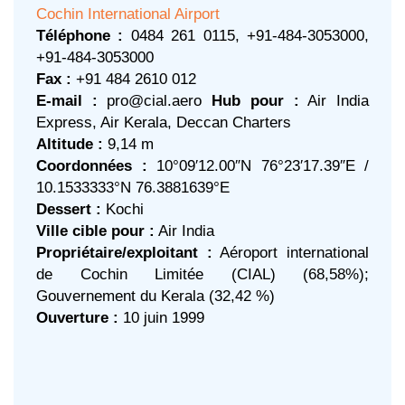
Cochin International Airport
Téléphone :
0484 261 0115, +91-484-3053000,
+91-484-3053000
Fax :
+91 484 2610 012
E-mail :
pro@cial.aero
Hub pour :
Air India
Express, Air Kerala, Deccan Charters
Altitude :
9,14 m
Coordonnées :
10°09′12.00″N 76°23′17.39″E /
10.1533333°N 76.3881639°E
Dessert :
Kochi
Ville cible pour :
Air India
Propriétaire/exploitant :
Aéroport international
de Cochin Limitée (CIAL) (68,58%);
Gouvernement du Kerala (32,42 %)
Ouverture :
10 juin 1999