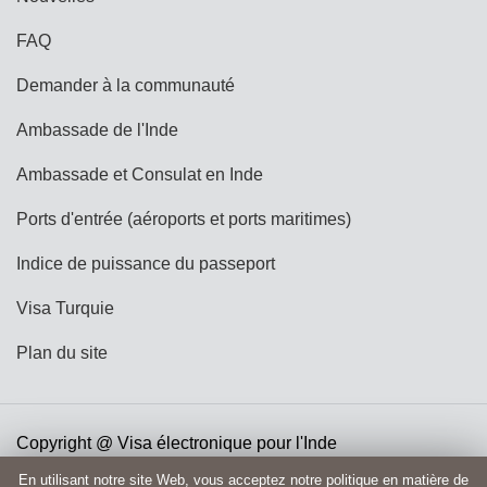
FAQ
Demander à la communauté
Ambassade de l'Inde
Ambassade et Consulat en Inde
Ports d'entrée (aéroports et ports maritimes)
Indice de puissance du passeport
Visa Turquie
Plan du site
Copyright @ Visa électronique pour l'Inde
Termes et conditions
politique de confidentialité
En utilisant notre site Web, vous acceptez notre politique en matière de