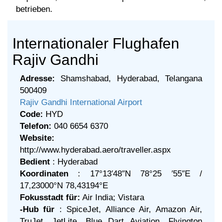
betrieben.
Internationaler Flughafen
Rajiv Gandhi
Adresse:
Shamshabad, Hyderabad, Telangana
500409
Rajiv Gandhi International Airport
Code:
HYD
Telefon:
040 6654 6370
Website:
http://www.hyderabad.aero/traveller.aspx
Bedient
: Hyderabad
Koordinaten
: 17°13′48″N 78°25 ′55″E /
17,23000°N 78,43194°E
Fokusstadt für:
Air India; Vistara
-Hub für
: SpiceJet, Alliance Air, Amazon Air,
TruJet, JetLite, Blue Dart Aviation, Flyington