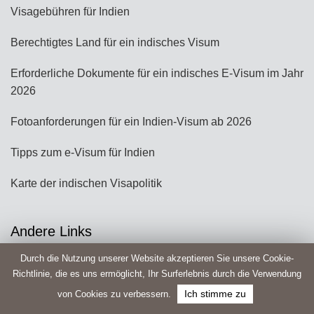
Visagebühren für Indien
Berechtigtes Land für ein indisches Visum
Erforderliche Dokumente für ein indisches E-Visum im Jahr
2026
Fotoanforderungen für ein Indien-Visum ab 2026
Tipps zum e-Visum für Indien
Karte der indischen Visapolitik
Andere Links
Verfolgen Sie den Visumantrag
Durch die Nutzung unserer Website akzeptieren Sie unsere Cookie-
Richtlinie, die es uns ermöglicht, Ihr Surferlebnis durch die Verwendung
Füllen Sie den teilweise ausgefüllten Antrag aus
von Cookies zu verbessern.
Ich stimme zu