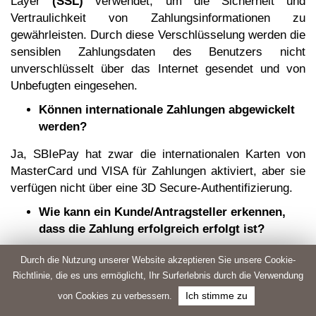
Layer
(SSL)
verwendet, um die Sicherheit und
Vertraulichkeit von Zahlungsinformationen zu
gewährleisten. Durch diese Verschlüsselung werden die
sensiblen Zahlungsdaten des Benutzers nicht
unverschlüsselt über das Internet gesendet und von
Unbefugten eingesehen.
Können internationale Zahlungen abgewickelt
werden?
Ja, SBIePay hat zwar die internationalen Karten von
MasterCard und VISA für Zahlungen aktiviert, aber sie
verfügen nicht über eine 3D Secure-Authentifizierung.
Wie kann ein Kunde/Antragsteller erkennen,
dass die Zahlung erfolgreich erfolgt ist?
Nachdem der Antragsteller die Angaben im
Durch die Nutzung unserer Website akzeptieren Sie unsere Cookie-
Antragsformular auf dem Online-Portal von FRRO
Richtlinie, die es uns ermöglicht, Ihr Surferlebnis durch die Verwendung
Services (
Online Visa Extension India
) ausgefüllt
von Cookies zu verbessern.
Ich stimme zu
hat, kann er auf „Jetzt bezahlen“ klicken. Durch Klicken