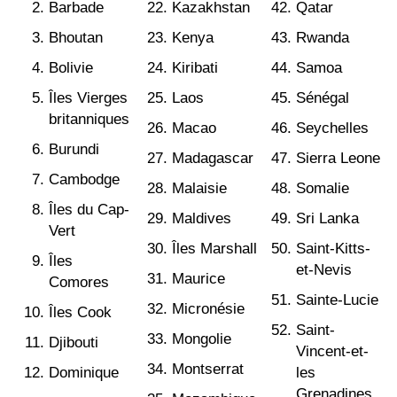
Barbade
Kazakhstan
Qatar
Bhoutan
Kenya
Rwanda
Bolivie
Kiribati
Samoa
Îles Vierges
Laos
Sénégal
britanniques
Macao
Seychelles
Burundi
Madagascar
Sierra Leone
Cambodge
Malaisie
Somalie
Îles du Cap-
Maldives
Sri Lanka
Vert
Îles Marshall
Saint-Kitts-
Îles
et-Nevis
Maurice
Comores
Sainte-Lucie
Micronésie
Îles Cook
Saint-
Mongolie
Djibouti
Vincent-et-
Montserrat
Dominique
les
Grenadines