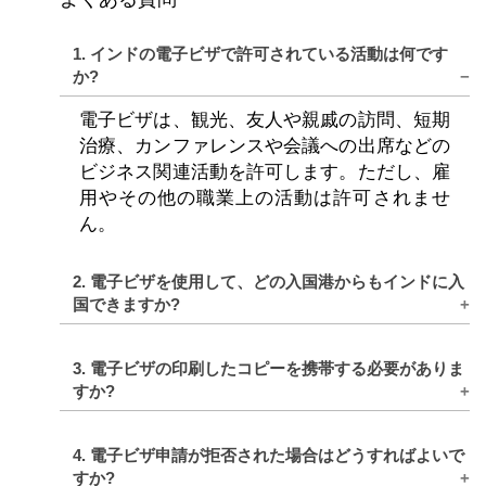
1. インドの電子ビザで許可されている活動は何です
か?
電子ビザは、観光、友人や親戚の訪問、短期
治療、カンファレンスや会議への出席などの
ビジネス関連活動を許可します。ただし、雇
用やその他の職業上の活動は許可​​されませ
ん。
2. 電子ビザを使用して、どの入国港からもインドに入
国できますか?
はい、電子ビザを受け入れる指定された空港
3. 電子ビザの印刷したコピーを携帯する必要がありま
または港を通じてインドに入国できます。対
すか?
象となる入国地のリストは、電子ビザ申請用
の公式 Web サイトで入手できます。
必須ではありませんが、電子ビザのコピーを
4. 電子ビザ申請が拒否された場合はどうすればよいで
印刷して持ち歩くことをお勧めします。ただ
すか?