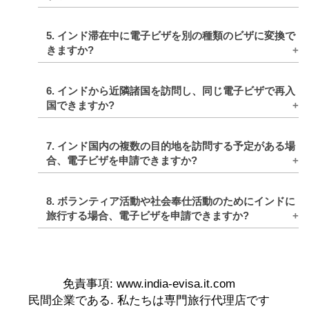
し、物理的なコピーがあれば、技術的な問題
が発生した場合、または入国管理局が確認の
電子ビザ申請が拒否された場合は、インド大
ためにコピーを要求した場合に役立ちます。
5. インド滞在中に電子ビザを別の種類のビザに変換で
使館または領事館を通じて通常のビザを申請
きますか?
できます。通常のビザを取得するために必要
なガイダンスと要件を提供します。
いいえ、インド滞在中に電子ビザを別の種類
6. インドから近隣諸国を訪問し、同じ電子ビザで再入
のビザに変換することはできません。
国できますか?
はい、有効期間内に複数回インドに入国でき
7. インド国内の複数の目的地を訪問する予定がある場
る特定の電子ビザがあれば可能です。これ
合、電子ビザを申請できますか?
は、同じ電子ビザを使用して近隣諸国を訪問
し、インドに戻ることができることを意味し
はい、インド国内の複数の目的地を訪問する
ます。
8. ボランティア活動や社会奉仕活動のためにインドに
予定がある場合は、電子ビザを申請できま
旅行する場合、電子ビザを申請できますか?
す。電子ビザを使用すると、国内のさまざま
な都市や州に旅行することができます。
いいえ、ボランティア活動や社会奉仕活動は
電子ビザのカテゴリーではカバーされませ
ん。このような活動に従事する予定がある場
合は、インド大使館または領事館を通じて適