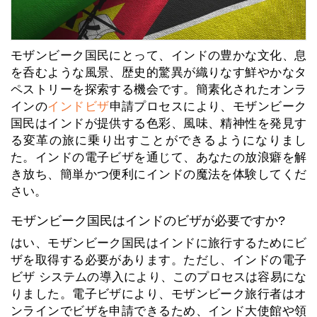
モザンビーク国民にとって、インドの豊かな文化、息
を呑むような風景、歴史的驚異が織りなす鮮やかなタ
ペストリーを探索する機会です。簡素化されたオンラ
インの
インドビザ
申請プロセスにより、モザンビーク
国民はインドが提供する色彩、風味、精神性を発見す
る変革の旅に乗り出すことができるようになりまし
た。インドの電子ビザを通じて、あなたの放浪癖を解
き放ち、簡単かつ便利にインドの魔法を体験してくだ
さい。
モザンビーク国民はインドのビザが必要ですか?
はい、モザンビーク国民はインドに旅行するためにビ
ザを取得する必要があります。ただし、インドの電子
ビザ システムの導入により、このプロセスは容易にな
りました。電子ビザにより、モザンビーク旅行者はオ
ンラインでビザを申請できるため、インド大使館や領