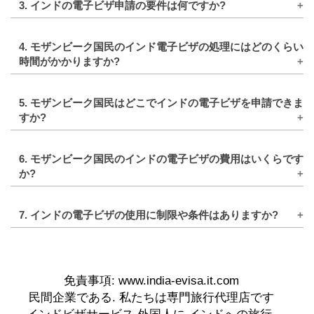
3. インドの電子ビザ申請の要件は何ですか?
保有する電子ビザの種類によって異なります。
インドの電子ビザ申請の要件には、到着日から少
4. モザンビーク国民のインド電子ビザの処理にはどのくらい
なくとも6か月有効な有効なパスポート、最近の
時間がかかりますか?
パスポートサイズの写真、パスポートの自己紹介
ページのデジタルコピーが含まれます。電子ビザ
インドの電子ビザの処理時間は通常 3 ～ 5 営業日
の種類によっては、ビジネス用電子ビザの名刺や
5. モザンビーク国民はどこでインドの電子ビザを申請できま
以内です。ただし、予期せぬ遅延を考慮して、余
招待状など、追加の書類の提出が必要になる場合
すか?
裕を持って申請することをお勧めします。
もあります。
モザンビーク国民は、公式の電子ビザ申請書を通
6. モザンビーク国民のインドの電子ビザの費用はいくらです
じてインドの電子ビザを申請できます。ウェブサ
か?
イトには、申請プロセスと必要書類に関する詳細
な手順が記載されています。
インドの電子ビザの費用は、電子ビザの種類と滞
7. インドの電子ビザの使用に制限や条件はありますか?
在期間によって異なります。
はい、インドの電子ビザの使用には特定の制限と
条件があります。これらには、ジャーナリズムや
宣教活動などの特定の活動に従事することに対す
る制限や、インドの特定の保護地域または制限地
域への立ち入りに対する制限が含まれる場合があ