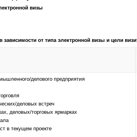
лектронной визы
зависимости от типа электронной визы и цели виз
мышленного/делового предприятия
торговля
еских/деловых встреч
ках, деловых/торговых ярмарках
нала
ст в текущем проекте