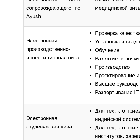
сопровождающего по
медицинской визы
Ayush
Проверка качеств
Электронная
Установка и ввод
производственно-
Обучение
инвестиционная виза
Развитие цепочки
Производство
Проектирование и
Высшее руководст
Развертывание IT
Для тех, кто при
Электронная
индийской систе
студенческая виза
Для тех, кто прие
институтов, зарег