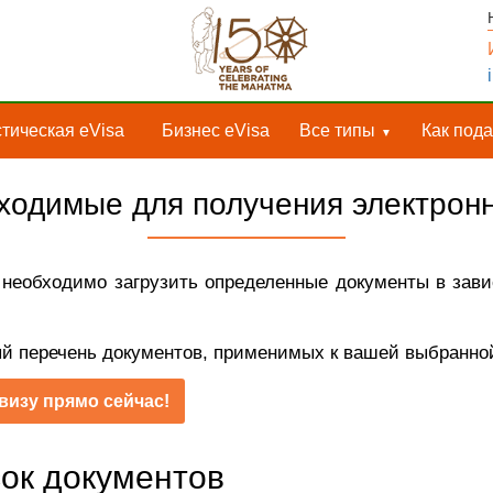
тическая eVisa
Бизнес eVisa
Все типы
Как пода
ходимые для получения электрон
необходимо загрузить определенные документы в зави
ый перечень документов, применимых к вашей выбранной
визу прямо сейчас!
сок документов