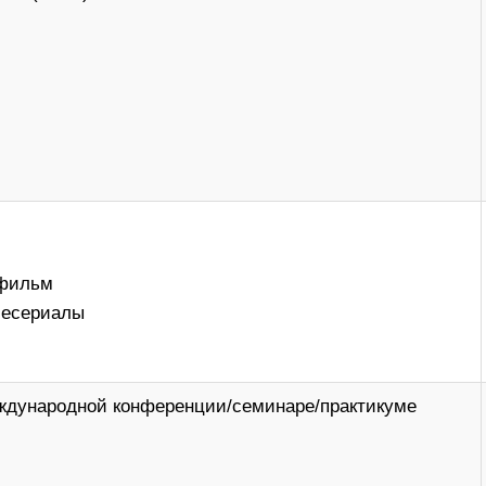
 фильм
лесериалы
еждународной конференции/семинаре/практикуме