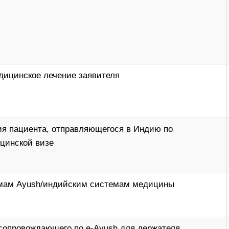
дицинское лечение заявителя
я пациента, отправляющегося в Индию по
цинской визе
емам Ayush/индийским системам медицины
 сопровождающего по e-Ayush для держателя