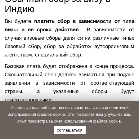
Индию
Вы будете
платить сбор в зависимости от типа
визы и ее срока действия
. В зависимости от
случая визовые сборы делятся на различные типы;
базовый сбор, сбор за обработку аутсорсинговым
агентством, специальный сбор.
Базовая плата будет отображена в конце процесса.
Окончательный сбор должен взиматься при подаче
заявления в зависимости от соответствующей
страны, а указанные сборы будут
ориентировочными.
Используя наш веб-сайт, вы соглашаетесь с нашей политикой
Сбор не возвращается даже после отзыва
использования файлов cookie. Это позволяет нам улучшить ваш
заявления на визу, если виза не выдана, если виза
опыт просмотра за счет использования файлов cookie.
выдана на более короткий срок, чем вы подали
соглашаться
заявку, вернулась или на условиях, которые время