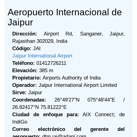
Aeropuerto Internacional de
Jaipur
Dirección:
Airport Rd, Sanganer, Jaipur,
Rajasthan 302029, India
Código:
JAI
Jaipur International Airport
Teléfono:
01412726211
Elevación:
385 m
Propietario:
Airports Authority of India
Operador:
Jaipur International Airport Limited
Sirve:
Jaipur
Coordenadas:
26°49′27″N 075°48′44″E /
26.82417°N 75.81222°E
Ciudad de enfoque para:
AIX Connect; de
IndiGo
Correo electrónico del gerente del
aeropuerto:
dtm.jai@adani.com