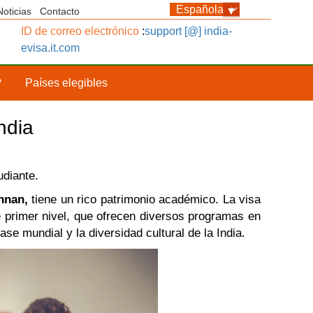
Noticias
Contacto
ID de correo electrónico
:
support [@] india-
evisa.it.com
?
Países elegibles
ndia
udiante.
hnan,
tiene un rico patrimonio académico. La visa
de primer nivel, que ofrecen diversos programas en
se mundial y la diversidad cultural de la India.