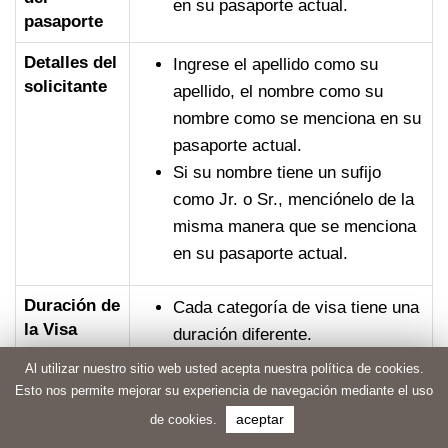
en su pasaporte actual.
pasaporte
Detalles del
Ingrese el apellido como su
solicitante
apellido, el nombre como su
nombre como se menciona en su
pasaporte actual.
Si su nombre tiene un sufijo
como Jr. o Sr., menciónelo de la
misma manera que se menciona
en su pasaporte actual.
Duración de
Cada categoría de visa tiene una
la Visa
duración diferente.
Sus tarifas pueden cambiar
Al utilizar nuestro sitio web usted acepta nuestra política de cookies.
porque las tarifas son diferentes
Esto nos permite mejorar su experiencia de navegación mediante el uso
para los diferentes tipos de visa
de cookies.
aceptar
y duración.