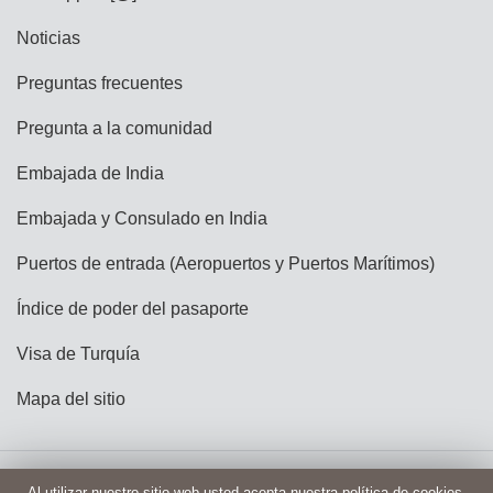
Noticias
Preguntas frecuentes
Pregunta a la comunidad
Embajada de India
Embajada y Consulado en India
Puertos de entrada (Aeropuertos y Puertos Marítimos)
Índice de poder del pasaporte
Visa de Turquía
Mapa del sitio
Copyright @ India e-Visa
Términos y condiciones
Al utilizar nuestro sitio web usted acepta nuestra política de cookies.