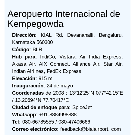
Aeropuerto Internacional de
Kempegowda
Dirección:
KIAL Rd, Devanahalli, Bengaluru,
Karnataka 560300
Código:
BLR
Hub para:
IndiGo, Vistara, Air India Express,
Akasa Air, AIX Connect, Alliance Air, Star Air,
Indian Airlines, FedEx Express
Elevación:
915 m
Inauguración:
24 de mayo
Coordenadas
de 2008 : 13°12′25″N 077°42′15″E
/ 13.20694°N 77.70417°E
Ciudad de enfoque para:
SpiceJet
Whatsapp:
+91-8884998888
Tel:
080-66785555 / 080-47406666
Correo electrónico:
feedback@bialairport. com