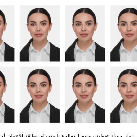
زوار جويانا تغطية رسوم المعالجة باستخدام بطاقة الائتمان 