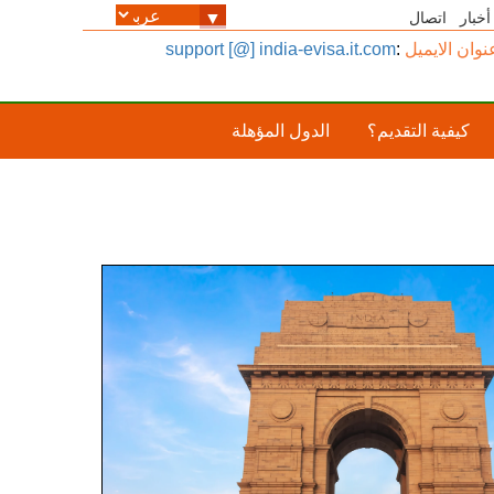
أخبار
اتصال
نوان الايميل
:
support [@] india-evisa.it.com
كيفية التقديم؟
الدول المؤهلة