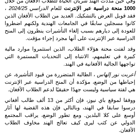
وفي حين مددت الهند شريان الحياة للطلاب الأفغان من خلال
1000 منحة دراسية عبر الإنترنت
للعام
الدراسي 2024/25
،
فقد قوبل العرض بالتشكيك. العديد من الطلاب الأفغان الذين
كانوا مسجلين سابقًا في الجامعات الهندية ولكنهم اضطروا
للعودة إلى ديارهم بسبب إلغاء التأشيرات ينظرون إلى المنح
الدراسية عبر الإنترنت على أنها مجرد إجراء مؤقت.
وقد لفتت محنة هؤلاء الطلاب، الذين استثمروا موارد مالية
كبيرة في تعليمهم، الانتباه إلى التحديات المستمرة التي
تواجهها الجالية الأفغانية في الهند.
أعربت نور إلهاس
، الطالبة المتضررة من قيود التأشيرة، عن
إحباطها من الوضع، مؤكدة أن المنح الدراسية عبر الإنترنت
هي لفتة سياسية وليست جهدًا حقيقيًا لدعم الطلاب الأفغان.
ووفقا لموقع باي نيوز، فإن أكثر من 13 ألف طالب أفغاني
درسوا سابقا في الهند، وبالتالي فإن هذه القضية لها آثار
أوسع على كلا البلدين. ومع تطور الوضع، يراقب المجتمع
الدولي عن كثب ليرى كيف تعالج الهند مخاوف الطلاب
الأفغان.