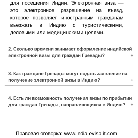
для посещения Индии. Электронная виза —
это электронное разрешение на въезд,
которое позволяет иностранным гражданам
въезжать в Индию с туристическими,
деловыми или медицинскими целями.
2. Сколько времени занимает оформление индийской
электронной визы для граждан Гренады?
Время обработки индийской электронной визы
3. Как граждане Гренады могут подать заявление на
обычно составляет около 3-5 рабочих дней. Тем
получение электронной визы в Индию?
не менее, желательно подавать заявку
заблаговременно до предполагаемых дат
Граждане Гренады могут подать заявление на
поездки, чтобы учесть любые непредвиденные
4. Есть ли возможность получения визы по прибытии
получение индийской электронной визы через
задержки.
для граждан Гренады, направляющихся в Индию?
услуги eVisa. Форма онлайн-заявки должна
быть заполнена необходимой информацией, а
Нет, Индия в настоящее время не предлагает
подтверждающие документы должны быть
гражданам Гренады визу по прибытии.
загружены в соответствии с инструкциями.
Путешественники из Гренады должны получить
Визовый сбор также оплачивается онлайн во