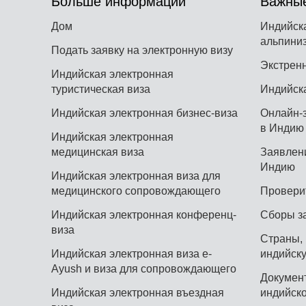
Больше информации
Важные
Дом
Индийска
альпини
Подать заявку на электронную визу
Экстрен
Индийская электронная
туристическая виза
Индийска
Индийская электронная бизнес-виза
Онлайн-з
в Индию 
Индийская электронная
медицинская виза
Заявлени
Индию
Индийская электронная виза для
медицинского сопровождающего
Провери
Индийская электронная конференц-
Сборы з
виза
Страны,
Индийская электронная виза e-
индийску
Ayush и виза для сопровождающего
Докумен
Индийская электронная въездная
индийско