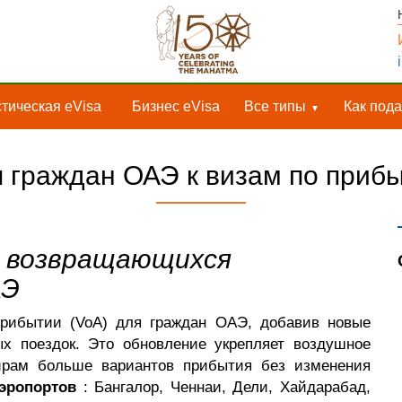
тическая eVisa
Бизнес eVisa
Все типы
Как пода
 граждан ОАЭ к визам по прибы
я возвращающихся
АЭ
рибытии (VoA) для граждан ОАЭ, добавив новые
х поездок. Это обновление укрепляет воздушное
ирам больше вариантов прибытия без изменения
аэропортов
: Бангалор, Ченнаи, Дели, Хайдарабад,