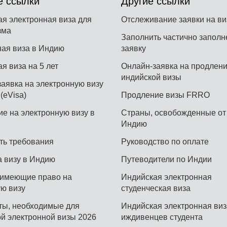
 ссылки
Другие ссылки
я электронная виза для
Отслеживание заявки на ви
зма
Заполнить частично запол
ная виза в Индию
заявку
я виза на 5 лет
Онлайн-заявка на продлен
индийской визы
аявка на электронную визу
(eVisa)
Продление визы FRRO
е на электронную визу в
Страны, освобожденные от
Индию
ть требования
Руководство по оплате
а визу в Индию
Путеводители по Индии
 имеющие право на
Индийская электронная
ю визу
студенческая виза
ты, необходимые для
Индийская электронная виз
й электронной визы 2026
иждивенцев студента