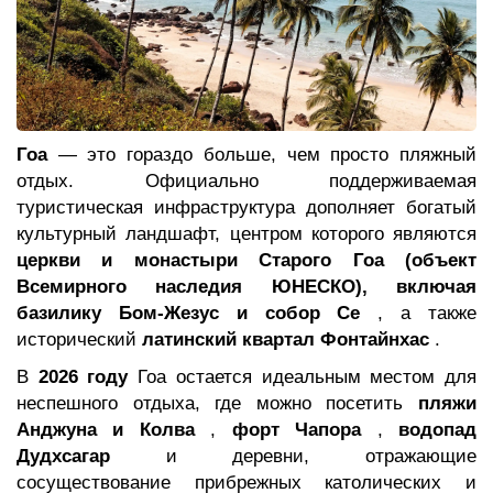
Гоа
— это гораздо больше, чем просто пляжный
отдых. Официально поддерживаемая
туристическая инфраструктура дополняет богатый
культурный ландшафт, центром которого являются
церкви и монастыри Старого Гоа (объект
Всемирного наследия ЮНЕСКО), включая
базилику Бом-Жезус и собор Се
, а также
исторический
латинский квартал Фонтайнхас
.
В
2026 году
Гоа остается идеальным местом для
неспешного отдыха, где можно посетить
пляжи
Анджуна и Колва
,
форт Чапора
,
водопад
Дудхсагар
и деревни, отражающие
сосуществование прибрежных католических и