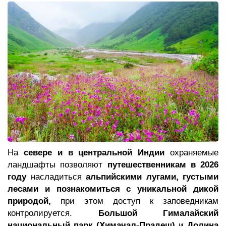
На
севере и в центральной Индии
охраняемые
ландшафты позволяют
путешественникам в 2026
году
насладиться
альпийскими лугами, густыми
лесами и познакомиться с уникальной дикой
природой,
при этом доступ к заповедникам
контролируется.
Большой Гималайский
национальный парк (Химачал-Прадеш)
и
Долина